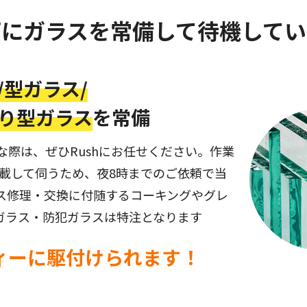
両にガラスを常備して
待機してい
/
型ガラス/
り型ガラス
を常備
際は、ぜひRushにお任せください。作業
積載して伺うため、夜8時までのご依頼で当
ス修理・交換に付随するコーキングやグレ
ガラス・防犯ガラスは特注となります
ィーに駆付けられます！