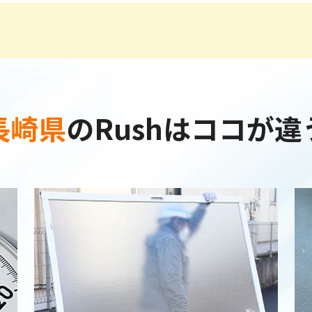
長崎県
の
Rushはココが違