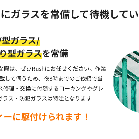
両にガラスを常備して
待機してい
/
型ガラス/
り型ガラス
を常備
際は、ぜひRushにお任せください。作業
積載して伺うため、夜8時までのご依頼で当
ス修理・交換に付随するコーキングやグレ
ガラス・防犯ガラスは特注となります
ィーに駆付けられます！