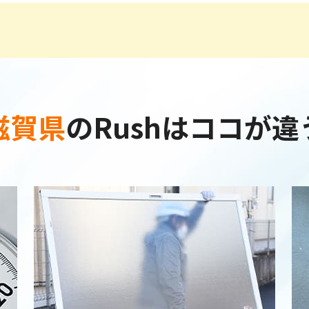
滋賀県
の
Rushはココが違