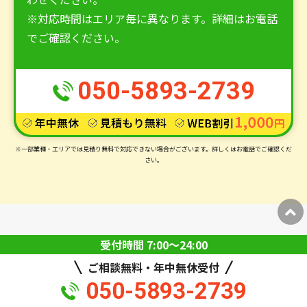
※対応時間はエリア毎に異なります。詳細はお電話
でご確認ください。
050-5893-2739
※一部業種・エリアでは見積り無料で対応できない場合がございます。
詳しくはお電話でご確認くだ
さい。
受付時間 7:00〜24:00
Q&A
熊本県で
ご相談無料・年中無休受付
050-5893-2739
よくあるご質問