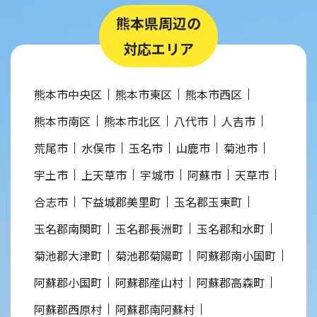
熊本県周辺の
対応エリア
熊本市中央区
熊本市東区
熊本市西区
熊本市南区
熊本市北区
八代市
人吉市
荒尾市
水俣市
玉名市
山鹿市
菊池市
宇土市
上天草市
宇城市
阿蘇市
天草市
合志市
下益城郡美里町
玉名郡玉東町
玉名郡南関町
玉名郡長洲町
玉名郡和水町
菊池郡大津町
菊池郡菊陽町
阿蘇郡南小国町
阿蘇郡小国町
阿蘇郡産山村
阿蘇郡高森町
阿蘇郡西原村
阿蘇郡南阿蘇村